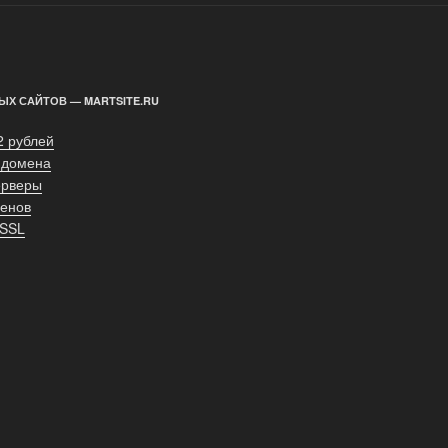
ЫХ САЙТОВ — MARTSITE.RU
2 рублей
 домена
ерверы
енов
 SSL