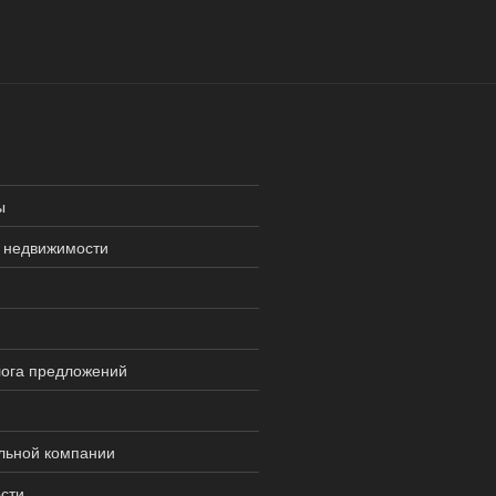
ы
 недвижимости
лога предложений
льной компании
сти