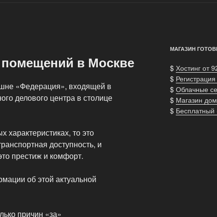
МАГАЗИН ГОТОВ
 помещений в Москве
$
Хостинг от 9
$
Регистрация
ашне «Федерация», входящей в
$
Облачные с
ого делового центра в столице
$
Магазин дом
$
Бесплатный
х характеристиках, то это
транспортная доступность, и
это престиж и комфорт.
мации об этой актуальной
лько причин «за»