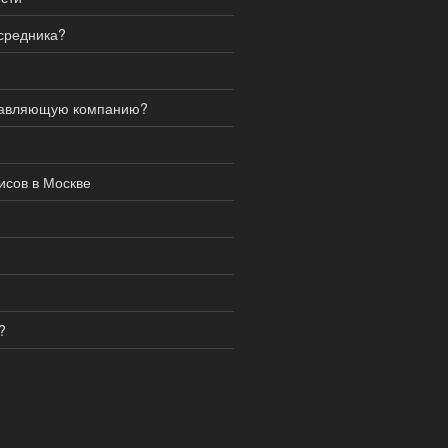
средника?
равляющую компанию?
сов в Москве
?