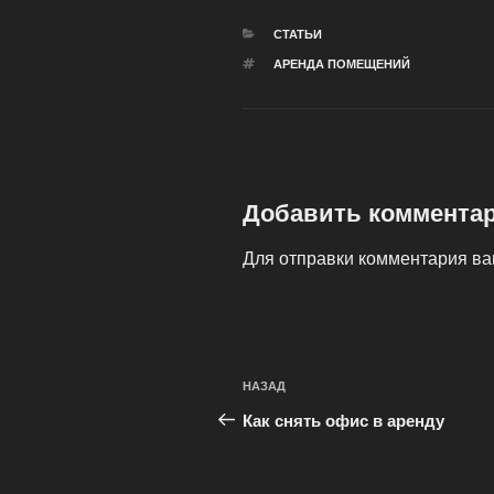
РУБРИКИ
СТАТЬИ
МЕТКИ
АРЕНДА ПОМЕЩЕНИЙ
Добавить коммента
Для отправки комментария в
Навигация
Предыдущая
НАЗАД
по
запись:
Как снять офис в аренду
записям