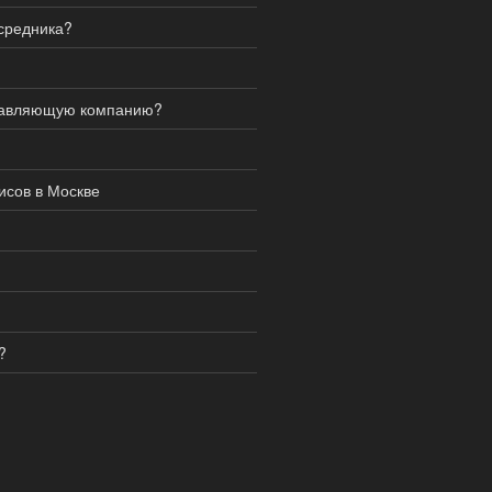
средника?
равляющую компанию?
сов в Москве
?