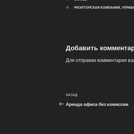
МЕТКИ
РИЭЛТОРСКАЯ КОМПАНИЯ
,
УПРАВ
Добавить коммента
Для отправки комментария в
Навигация
Предыдущая
НАЗАД
по
запись:
Аренда офиса без комиссии
записям