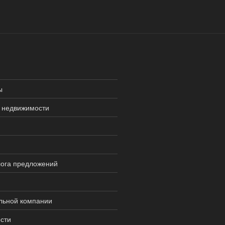
ы
 недвижимости
лога предложений
льной компании
сти