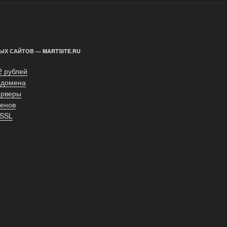
ЫХ САЙТОВ — MARTSITE.RU
2 рублей
 домена
ерверы
енов
 SSL