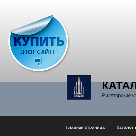
Перейти
к
содержимому
КАТА
Риэлторские у
Главная страница
Каталог