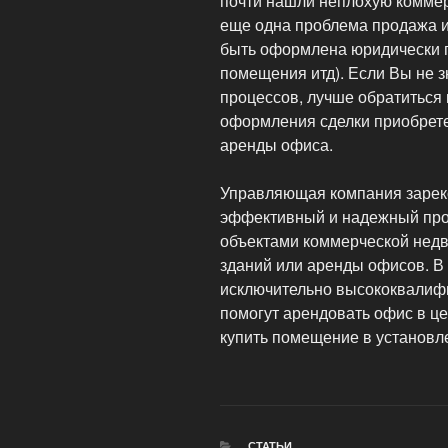
почти нашли неплохую коммер
еще одна проблема продажа 
быть оформлена юридически п
помещения итд). Если Вы не 
процессов, лучше обратиться
оформления сделки приобрете
аренды офиса.
Управляющая компания зарек
эффективный и надежный про
объектами коммерческой нед
зданий или аренды офисов. В
исключительно высококвалиф
помогут арендовать офис в ц
купить помещение в установл
РУБРИКИ
СТАТЬИ