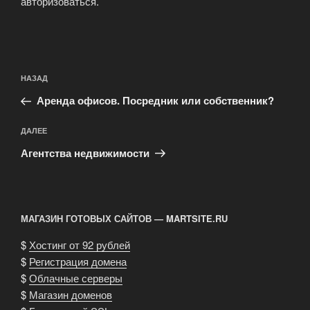
авторизоваться
.
Навигация
Предыдущая
НАЗАД
по
запись:
записям
Аренда офисов. Посредник или собственник?
Следующая
ДАЛЕЕ
запись
Агентства недвижимости
МАГАЗИН ГОТОВЫХ САЙТОВ — MARTSITE.RU
$
Хостинг от 92 рублей
$
Регистрация домена
$
Облачные серверы
$
Магазин доменов