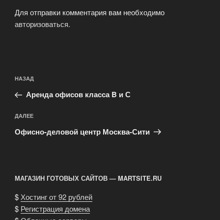
Для отправки комментария вам необходимо
авторизоваться
.
Навигация
Предыдущая
НАЗАД
по
запись:
записям
Аренда офисов класса B и С
Следующая
ДАЛЕЕ
запись
Офисно-деловой центр Москва-Сити
МАГАЗИН ГОТОВЫХ САЙТОВ — MARTSITE.RU
$
Хостинг от 92 рублей
$
Регистрация домена