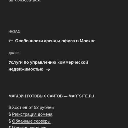
Навигация
Предыдущая
НАЗАД
по
запись:
записям
Особенности аренды офиса в Москве
Следующая
ДАЛЕЕ
запись
Услуги по управлению коммерческой
недвижимостью
МАГАЗИН ГОТОВЫХ САЙТОВ — MARTSITE.RU
$
Хостинг от 92 рублей
$
Регистрация домена
$
Облачные серверы
$
Магазин доменов