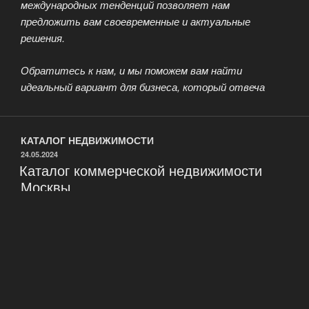
международных тенденций позволяет нам
предложить вам своевременные и актуальные
решения.
Обратитесь к нам, и мы поможем вам найти
идеальный вариант для бизнеса, который отвеча
КАТАЛОГ НЕДВИЖИМОСТИ
ОПУБЛИКОВАНО
24.05.2024
Каталог коммерческой недвижимости
Москвы
Наша компания предлагает фирмам и организациям
Москвы сотрудничество в области подбора офисов
разного типа. Это могут быть элитные помещения в
центре столицы в непосредственной близости от
административных зданий и офисов крупных компаний,
офисы среднего уровня престижности либо бюджетные